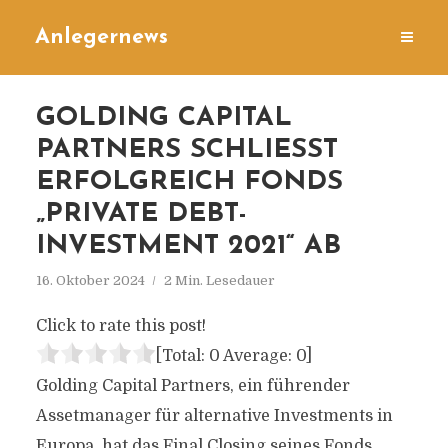
Anlegernews
GOLDING CAPITAL
PARTNERS SCHLIESST E
RFOLGREICH FONDS „
PRIVATE DEBT-I
NVESTMENT 2021“ AB
16. Oktober 2024
2 Min. Lesedauer
Click to rate this post!
[Total:
0
Average:
0
]
Golding Capital Partners, ein führender
Assetmanager für alternative Investments in
Europa, hat das Final Closing seines Fonds