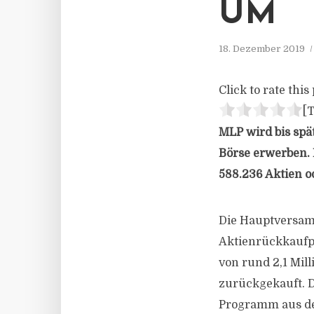
UM
18. Dezember 2019
Click to rate this 
[T
MLP wird bis spät
Börse erwerben. 
588.236 Aktien o
Die Hauptversamm
Aktienrückkaufp
von rund 2,1 Mil
zurückgekauft. D
Programm aus dem