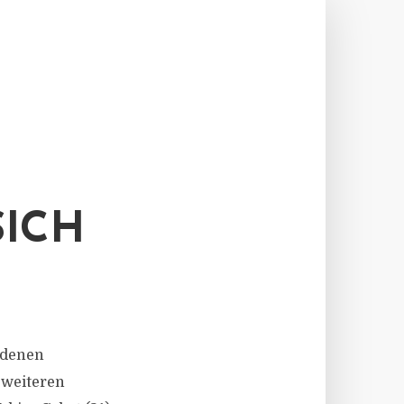
SICH
iedenen
 weiteren