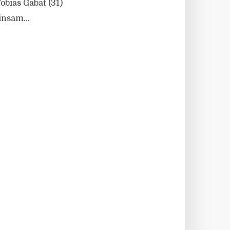
ias Gabat (31)
insam...