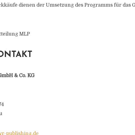
kkäufe dienen der Umsetzung des Programms für das G
tteilung MLP
ONTAKT
GmbH & Co. KG
74
u
-publishing.de