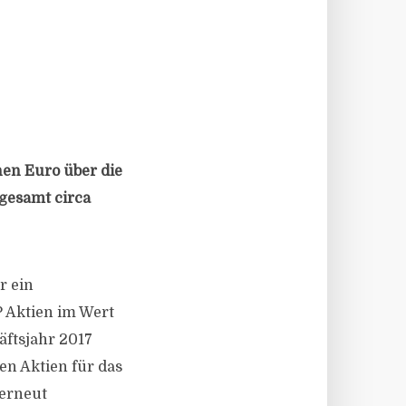
nen Euro über die
sgesamt circa
r ein
 Aktien im Wert
äftsjahr 2017
n Aktien für das
 erneut