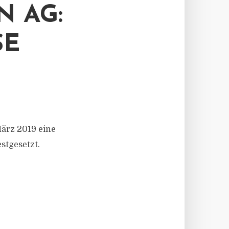
N AG:
 F
März 2019 eine
stgesetzt.