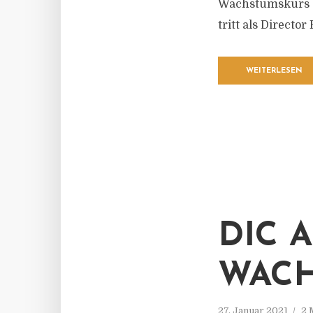
Wachstumskurs d
tritt als Directo
WEITERLESEN
DIC 
WAC
27. Januar 2021
2 