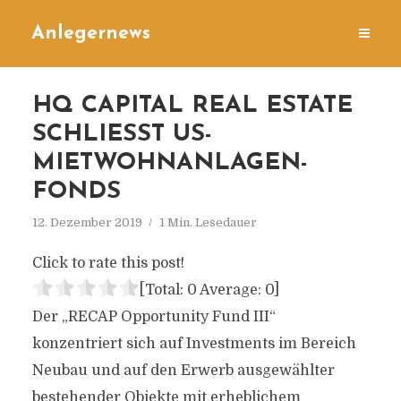
Anlegernews
HQ CAPITAL REAL ESTATE
SCHLIESST US-M
IETWOHNANLAGEN-F
ONDS
12. Dezember 2019
1 Min. Lesedauer
Click to rate this post!
[Total:
0
Average:
0
]
Der „RECAP Opportunity Fund III“
konzentriert sich auf Investments im Bereich
Neubau und auf den Erwerb ausgewählter
bestehender Objekte mit erheblichem