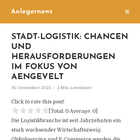
Anlegernews
STADT-LOGISTIK: CHANCEN
UND
HERAUSFORDERUNGEN
IM FOKUS VON
AENGEVELT
30. Dezember 2023
2 Min. Lesedauer
Click to rate this post!
[Total:
0
Average:
0
]
Die Logistikbranche ist seit Jahrzehnten ein
stark wachsender Wirtschaftszweig.
Globalourcing und E-Commerce werden die