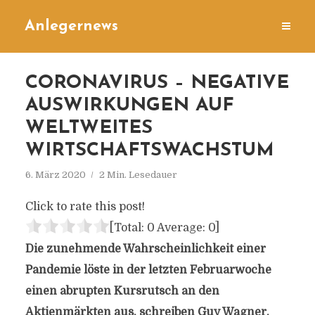
Anlegernews
CORONAVIRUS – NEGATIVE
AUSWIRKUNGEN AUF
WELTWEITES
WIRTSCHAFTSWACHSTUM
6. März 2020
2 Min. Lesedauer
Click to rate this post!
[Total:
0
Average:
0
]
Die zunehmende Wahrscheinlichkeit einer
Pandemie löste in der letzten Februarwoche
einen abrupten Kursrutsch an den
Aktienmärkten aus, schreiben Guy Wagner,