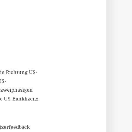
 in Richtung US-
US-
r zweiphasigen
ige US-Banklizenz
tzerfeedback