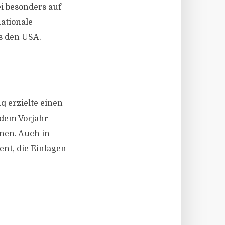
ei besonders auf
nationale
s den USA.
 erzielte einen
 dem Vorjahr
onen. Auch in
ent, die Einlagen