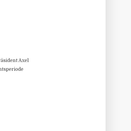
äsident Axel
mtsperiode