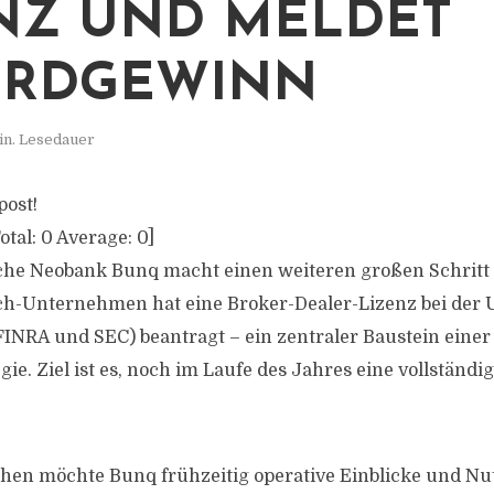
NZ UND MELDET
ORDGEWINN
in. Lesedauer
post!
otal:
0
Average:
0
]
che Neobank Bunq macht einen weiteren großen Schritt
ch-Unternehmen hat eine Broker-Dealer-Lizenz bei der 
FINRA und SEC) beantragt – ein zentraler Baustein eine
ie. Ziel ist es, noch im Laufe des Jahres eine vollständ
hen möchte Bunq frühzeitig operative Einblicke und Nu