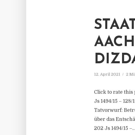
STAA
AACH
DIZD
12. April 2021
2 Mi
Click to rate thi
Js 1494/15 – 128
Tatvorwurf: Betr
über das Entsch
202 Js 1494/15 –..