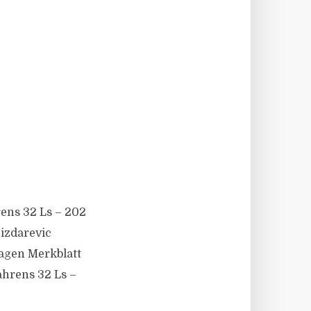
rens 32 Ls – 202
Dizdarevic
lagen Merkblatt
hrens 32 Ls –