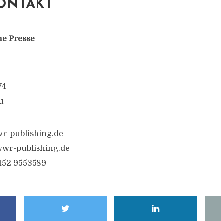
ONTAKT
ne Presse
74
u
r-publishing.de
wr-publishing.de
6152 9553589