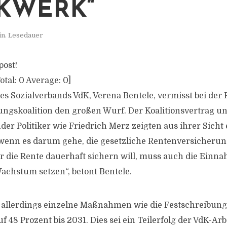
KWERK“
in. Lesedauer
post!
otal:
0
Average:
0
]
es Sozialverbands VdK, Verena Bentele, vermisst bei der 
ungskoalition den großen Wurf. Der Koalitionsvertrag u
er Politiker wie Friedrich Merz zeigten aus ihrer Sicht 
wenn es darum gehe, die gesetzliche Rentenversicherun
er die Rente dauerhaft sichern will, muss auch die Einn
Wachstum setzen“, betont Bentele.
ie allerdings einzelne Maßnahmen wie die Festschreibung
 48 Prozent bis 2031. Dies sei ein Teilerfolg der VdK-Ar