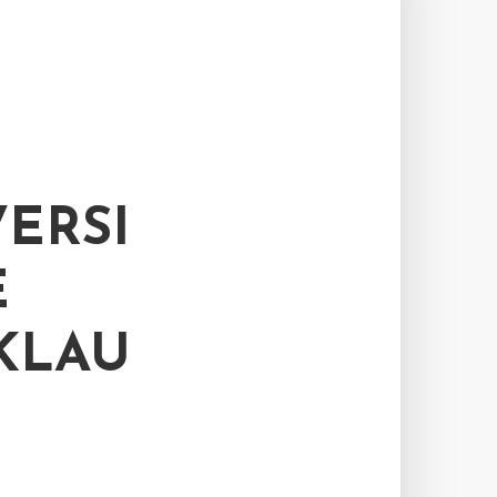
ERSI
E
KLAU