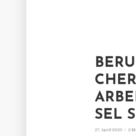
BERU
CHER
ARBE
SEL 
27. April 2020
2 M