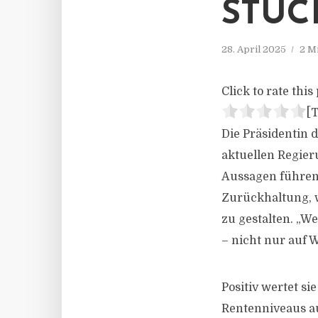
STÜC
28. April 2025
2 M
Click to rate this 
[T
Die Präsidentin d
aktuellen Regier
Aussagen führend
Zurückhaltung, 
zu gestalten. „W
– nicht nur auf 
Positiv wertet s
Rentenniveaus auf