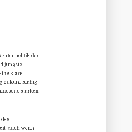
Rentenpolitik der
nd jüngste
eine klare
g zukunftsfähig
ahmeseite stärken
 des
beit, auch wenn