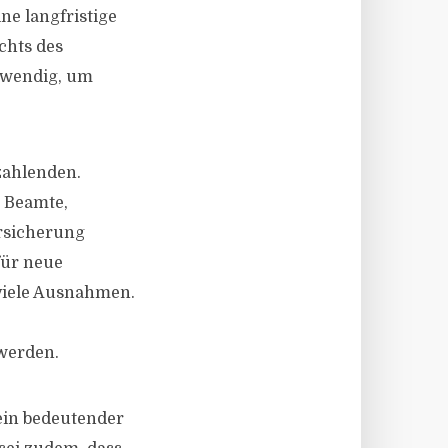
ne langfristige
chts des
twendig, um
zahlenden.
, Beamte,
ersicherung
für neue
 viele Ausnahmen.
 werden.
 ein bedeutender