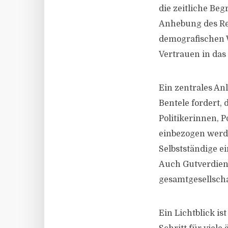
die zeitliche Beg
Anhebung des Ren
demografischen 
Vertrauen in das
Ein zentrales An
Bentele fordert,
Politikerinnen, P
einbezogen werde
Selbstständige ei
Auch Gutverdiene
gesamtgesellscha
Ein Lichtblick i