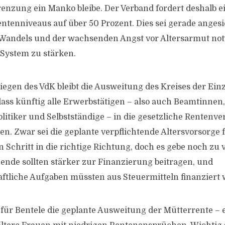
renzung ein Manko bleibe. Der Verband fordert deshalb ei
tenniveaus auf über 50 Prozent. Dies sei gerade angesi
Wandels und der wachsenden Angst vor Altersarmut no
 System zu stärken.
liegen des VdK bleibt die Ausweitung des Kreises der Ein
 dass künftig alle Erwerbstätigen – also auch Beamtinnen
olitiker und Selbstständige – in die gesetzliche Rentenv
n. Zwar sei die geplante verpflichtende Altersvorsorge 
n Schritt in die richtige Richtung, doch es gebe noch zu
nde sollten stärker zur Finanzierung beitragen, und
ftliche Aufgaben müssten aus Steuermitteln finanziert
st für Bentele die geplante Ausweitung der Mütterrente –