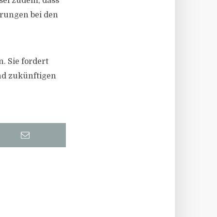
 sei zudem, dass
erungen bei den
. Sie fordert
und zukünftigen