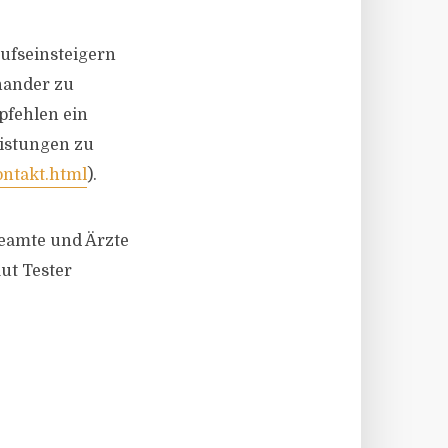
ufseinsteigern
inander zu
pfehlen ein
eistungen zu
ontakt.html
).
Beamte und Ärzte
ut Tester