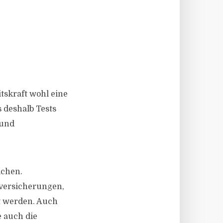
tskraft wohl eine
s deshalb Tests
 und
ichen.
zversicherungen,
t werden. Auch
e auch die