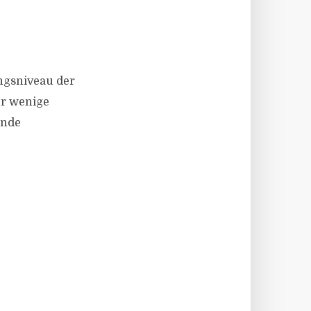
ungsniveau der
ur wenige
ende