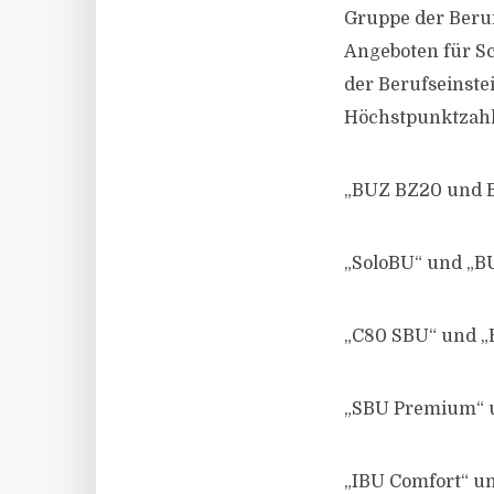
Gruppe der Beruf
Angeboten für Sc
der Berufseinste
Höchstpunktzahl 
„BUZ BZ20 und B
„SoloBU“ und „B
„C80 SBU“ und „
„SBU Premium“ u
„IBU Comfort“ u