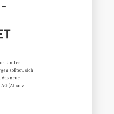
–
ET
vor. Und es
gen sollten, sich
t das neue
-AG (Allianz