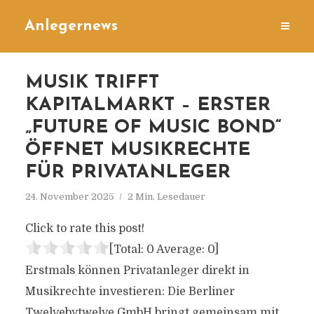
Anlegernews
MUSIK TRIFFT
KAPITALMARKT – ERSTER
„FUTURE OF MUSIC BOND“
ÖFFNET MUSIKRECHTE
FÜR PRIVATANLEGER
24. November 2025
2 Min. Lesedauer
Click to rate this post!
[Total:
0
Average:
0
]
Erstmals können Privatanleger direkt in
Musikrechte investieren: Die Berliner
Twelvebytwelve GmbH bringt gemeinsam mit