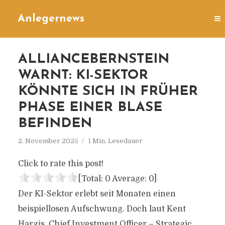
Anlegernews
ALLIANCEBERNSTEIN
WARNT: KI-SEKTOR
KÖNNTE SICH IN FRÜHER
PHASE EINER BLASE
BEFINDEN
2. November 2025
1 Min. Lesedauer
Click to rate this post!
[Total:
0
Average:
0
]
Der KI-Sektor erlebt seit Monaten einen
beispiellosen Aufschwung. Doch laut Kent
Hargis, Chief Investment Officer – Strategic