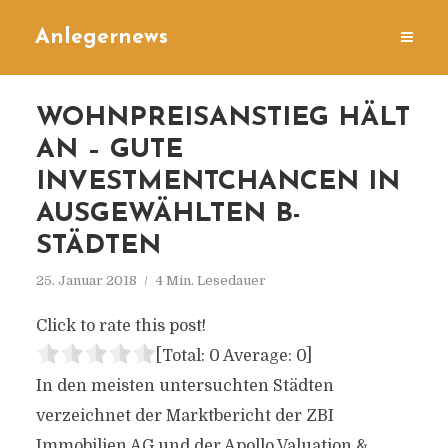
Anlegernews
WOHNPREISANSTIEG HÄLT
AN – GUTE
INVESTMENTCHANCEN IN
AUSGEWÄHLTEN B-
STÄDTEN
25. Januar 2018
4 Min. Lesedauer
Click to rate this post!
[Total:
0
Average:
0
]
In den meisten untersuchten Städten
verzeichnet der Marktbericht der ZBI
Immobilien AG und der Apollo Valuation &