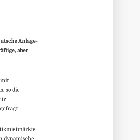
eutsche Anlage-
ftige, aber
 mit
, so die
für
gefragt.
stikmietmärkte
en dynamische