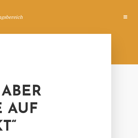
ngsbereich
 ABER
E AUF
T“