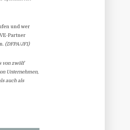
kaufen und wer
AVE-Partner
en.
(DFPA/JF1)
 von zwölf
von Unternehmen,
ls auch als