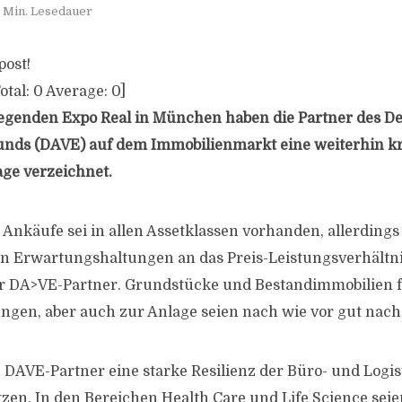
1 Min. Lesedauer
post!
otal:
0
Average:
0
]
egenden Expo Real in München haben die Partner des D
nds (DAVE) auf dem Immobilienmarkt eine weiterhin krä
age verzeichnet.
r Ankäufe sei in allen Assetklassen vorhanden, allerdings
n Erwartungshaltungen an das Preis-Leistungsverhältnis
r DA>VE-Partner. Grundstücke und Bestandimmobilien 
ngen, aber auch zur Anlage seien nach wie vor gut nach
DAVE-Partner eine starke Resilienz der Büro- und Logi
en. In den Bereichen Health Care und Life Science sei