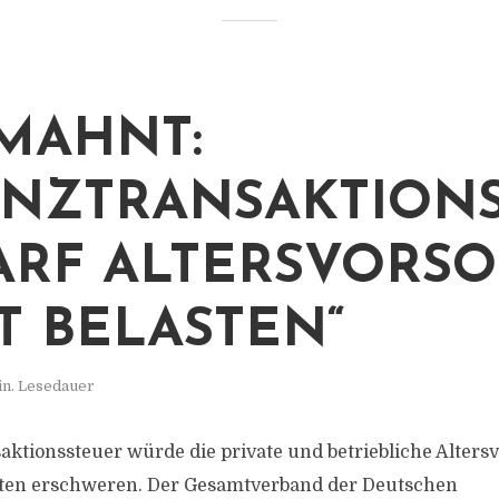
MAHNT:
ANZTRANSAKTION
ARF ALTERSVORS
T BELASTEN“
in. Lesedauer
aktionssteuer würde die private und betriebliche Alters
sten erschweren. Der Gesamtverband der Deutschen