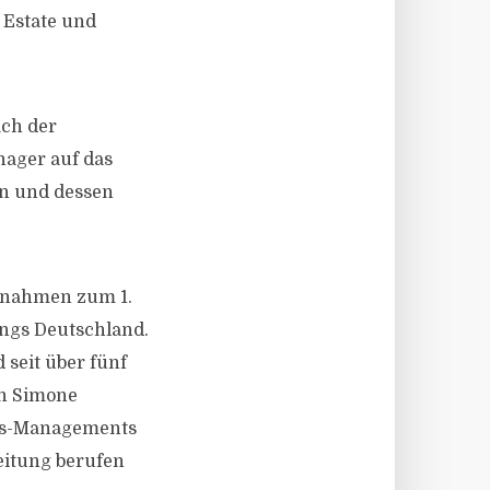
 Estate und
ach der
nager auf das
en und dessen
ernahmen zum 1.
ngs Deutschland.
 seit über fünf
on Simone
ngs-Managements
eitung berufen