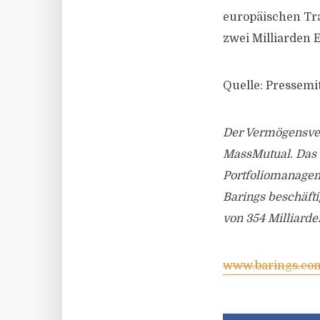
europäischen Tr
zwei Milliarden 
Quelle: Pressemi
Der Vermögensver
MassMutual. Das 
Portfoliomanageme
Barings beschäfti
von 354 Milliarde
www.barings.co