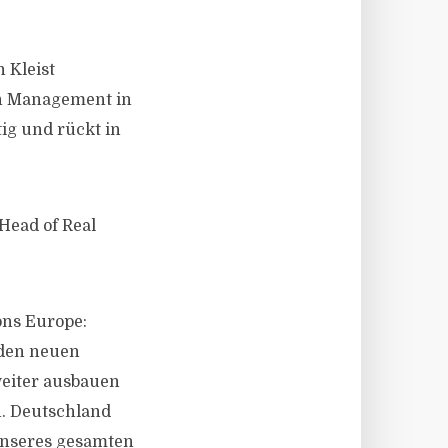
 Kleist
ion Management in
tig und rückt in
Head of Real
ons Europe:
 den neuen
eiter ausbauen
n. Deutschland
 unseres gesamten