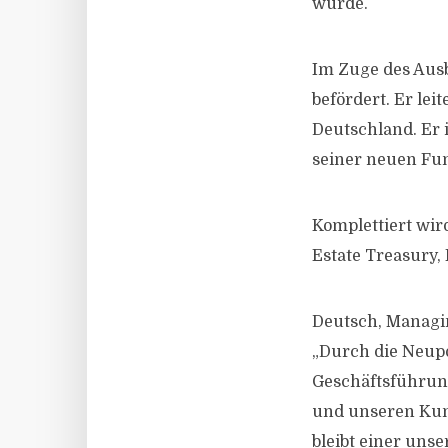
wurde.
Im Zuge des Ausb
befördert. Er le
Deutschland. Er i
seiner neuen Fun
Komplettiert wir
Estate Treasury,
Deutsch, Managi
„Durch die Neup
Geschäftsführun
und unseren Kund
bleibt einer uns