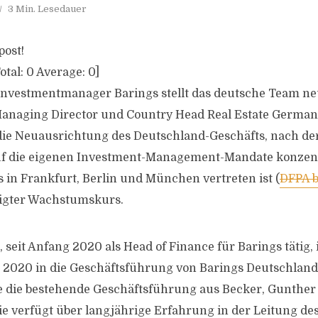
3 Min. Lesedauer
post!
otal:
0
Average:
0
]
nvestmentmanager Barings stellt das deutsche Team neu
anaging Director und Country Head Real Estate Germany,
f die Neuausrichtung des Deutschland-Geschäfts, nach der
 die eigenen Investment-Management-Mandate konzent
s in Frankfurt, Berlin und München vertreten ist (
DFPA b
nigter Wachstumskurs.
 seit Anfang 2020 als Head of Finance für Barings tätig,
 2020 in die Geschäftsführung von Barings Deutschland
e die bestehende Geschäftsführung aus Becker, Gunthe
e verfügt über langjährige Erfahrung in der Leitung de