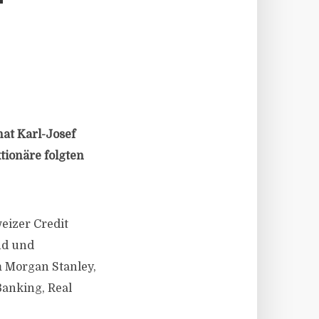
T
at Karl-Josef
tionäre folgten
eizer Credit
nd und
m Morgan Stanley,
Banking, Real