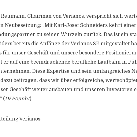
Reumann, Chairman von Verianos, verspricht sich wertv
 Neubesetzung: „Mit Karl-Josef Schneiders kehrt einer
ungspartner zu seinen Wurzeln zurück. Das ist ein sta
ders bereits die Anfänge der Verianos SE mitgestaltet hat
is für unser Geschäft und unsere besondere Positionieru
ckt er auf eine beeindruckende berufliche Laufbahn in F
nternehmen. Diese Expertise und sein umfangreiches Ne
azu beitragen, dass wir über erfolgreiche, wertschöpf
nser Geschäft weiter ausbauen und unseren Investoren 
 (
DFPA/mb1
)
tteilung Verianos