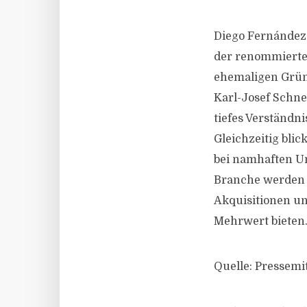
Diego Fernández 
der renommierten
ehemaligen Gründ
Karl-Josef Schnei
tiefes Verständn
Gleichzeitig bli
bei namhaften U
Branche werden d
Akquisitionen u
Mehrwert bieten.“
Quelle: Pressemi