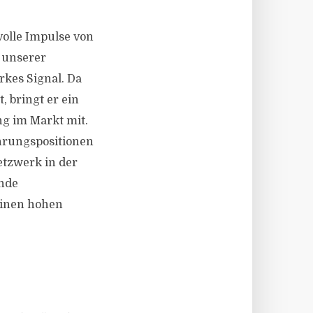
olle Impulse von
 unserer
rkes Signal. Da
, bringt er ein
ng im Markt mit.
ührungspositionen
tzwerk in der
ende
einen hohen