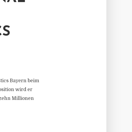
CS
stics Bayern beim
sition wird er
zehn Millionen