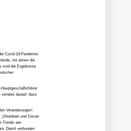
der Covid-19-Pandemie
stände, mit denen die
s sind die Ergebnisse
eutscher
p-Hauptgeschäftsführer
r verwies darauf, dass
llen Veränderungen“,
. „Shutdown und Social-
i Trends wie
ben. Damit verbunden