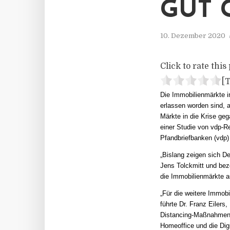
GUT 
10. Dezember 2020
Click to rate this 
[T
Die Immobilienmärkte 
erlassen worden sind, a
Märkte in die Krise geg
einer Studie von vdp-R
Pfandbriefbanken (vdp) 
„Bislang zeigen sich D
Jens Tolckmitt und bezo
die Immobilienmärkte au
„Für die weitere Immobi
führte Dr. Franz Eilers
Distancing-Maßnahmen 
Homeoffice und die Dig