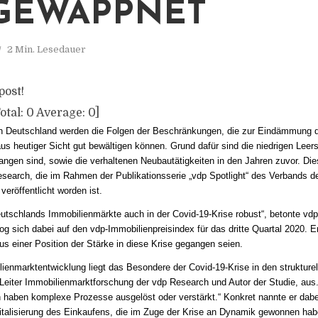
GEWAPPNET
2 Min. Lesedauer
post!
otal:
0
Average:
0
]
in Deutschland werden die Folgen der Beschränkungen, die zur Eindämmung 
us heutiger Sicht gut bewältigen können. Grund dafür sind die niedrigen Leer
angen sind, sowie die verhaltenen Neubautätigkeiten in den Jahren zuvor. Die
esearch, die im Rahmen der Publikationsserie „vdp Spotlight“ des Verbands d
veröffentlicht worden ist.
eutschlands Immobilienmärkte auch in der Covid-19-Krise robust“, betonte vd
g sich dabei auf den vdp-Immobilienpreisindex für das dritte Quartal 2020. E
s einer Position der Stärke in diese Krise gegangen seien.
lienmarktentwicklung liegt das Besondere der Covid-19-Krise in den strukture
, Leiter Immobilienmarktforschung der vdp Research und Autor der Studie, aus
haben komplexe Prozesse ausgelöst oder verstärkt.“ Konkret nannte er dabe
italisierung des Einkaufens, die im Zuge der Krise an Dynamik gewonnen ha