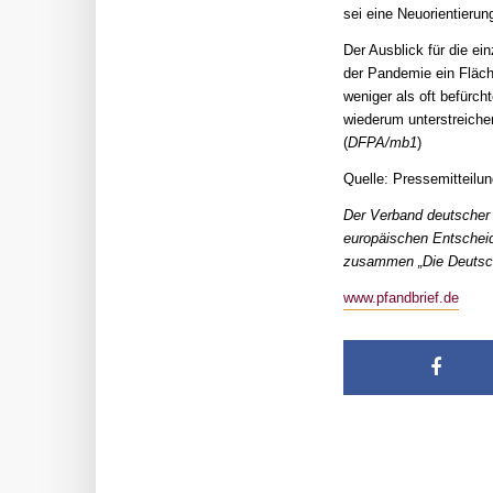
sei eine Neuorientieru
Der Ausblick für die ei
der Pandemie ein Fläch
weniger als oft befürc
wiederum unterstreichen
(
DFPA/mb1
)
Quelle: Pressemitteilu
Der Verband deutscher 
europäischen Entscheidu
zusammen „Die Deutsche
www.pfandbrief.de