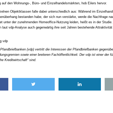
ng auf den Wohnungs-, Büro- und Einzelhandelsmärkten, hob Eilers hervor.
nzelnen Objektklassen falle dabei unterschiedlich aus: Während im Einzelhandel
enüberhang bestanden habe, der sich nun verstärke, werde die Nachfrage na
htet unter der zunehmenden Homeoffice-Nutzung leiden, heißt es in der Studi
 laut vdp-Analyse auch gegenwärtig ihre seit Jahren bestehende Attraktivität 
ng vdp
Pfandbriefbanken (vdp) vertritt die Interessen der Pfandbriefbanken gegenübe
ngsgremien sowie einer breiteren Fachöffentlichkeit. Der vdp ist einer der f
 Kreditwirtschaft“ sind.