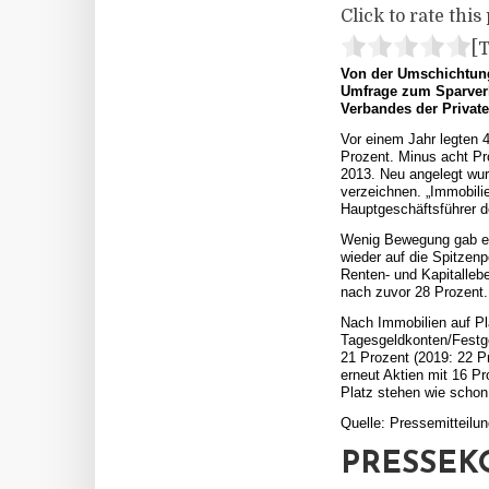
Click to rate this 
[T
Von der Umschichtung 
Umfrage zum Sparverh
Verbandes der Privat
Vor einem Jahr legten 
Prozent. Minus acht Pro
2013. Neu angelegt wur
verzeichnen. „Immobilie
Hauptgeschäftsführer d
Wenig Bewegung gab es 
wieder auf die Spitzenp
Renten- und Kapitalleb
nach zuvor 28 Prozent.
Nach Immobilien auf Pl
Tagesgeldkonten/Festge
21 Prozent (2019: 22 P
erneut Aktien mit 16 P
Platz stehen wie schon 
Quelle: Pressemitteilu
PRESSEK