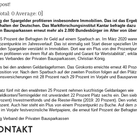
post!
otal:
0
Average:
0
]
der Spargelder profitieren insbesondere Immobilien. Das ist das Ergeb
alten der Deutschen. Das Marktforschungsinstitut Kantar befragte dazu
en Bausparkassen erneut mehr als 2.000 Bundesbürger im Alter von über
45 Prozent der Befragten ihr Geld auf einem Sparbuch an. Im März 2020 ware
zentpunkte im Jahresverlauf: Das ist einmalig seit Start dieser speziellen U
den Spargelder verstärkt in Immobilien. Dort war ein Plus von drei Prozentpu
n profitieren von ihrem Ruf als Betongold und Garant für Wertstabilität“, erklär
es Verbandes der Privaten Bausparkassen, Christian König.
bei den anderen Geldanlageformen. Das Girokonto erreichte erneut 40 Proz
osition vor. Nach dem Sparbuch auf der zweiten Position folgen auf den Plätze
ensversicherungen mit 28 Prozent nach 29 Prozent im Vorjahr und Bausparver
atz fünf mit den erwähnten 25 Prozent nehmen kurzfristige Geldanlagen wie
ldkonten/Termingelder mit unverändert 22 Prozent Platz sechs ein. Den siebte
rozent) Investmentfonds und die Riester-Rente (2019: 20 Prozent). Den vorlet
rozent. Auch hier steht ein Plus von einem Prozentpunkt zu Buche. Auf dem z
im Vorjahr festverzinsliche Wertpapiere, die erneut fünf Prozent der Befragt
ng Verband der Privaten Bausparkassen
ONTAKT