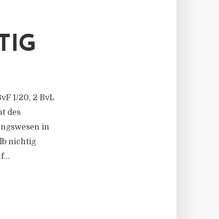
TIG
BvF 1/20, 2 BvL
at des
ungswesen in
b nichtig
...