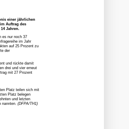
nis einer jährlichen
 im Auftrag des
 14 Jahren.
n es nur noch 37
mfragereihe im Jahr
nkten auf 25 Prozent zu
te der
ent und rückte damit
n drei und vier erneut
trag mit 27 Prozent
n Platz teilen sich mit
zten Platz belegen
ehnten und letzten
en nannten.
(DFPA/TH1)