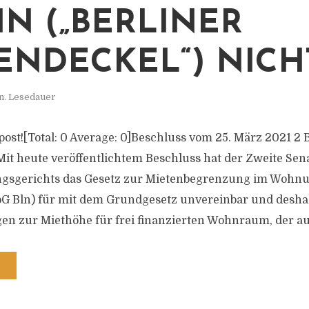
IN („BERLINER
ENDECKEL“) NICH
n. Lesedauer
s post![Total: 0 Average: 0]Beschluss vom 25. März 2021 2 
 Mit heute veröffentlichtem Beschluss hat der Zweite Sen
gsgerichts das Gesetz zur Mietenbegrenzung im Wohn
G Bln) für mit dem Grundgesetz unvereinbar und deshal
gen zur Miethöhe für frei finanzierten Wohnraum, der auf