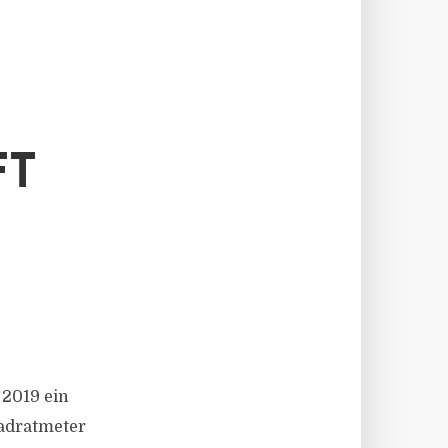
FT
 2019 ein
uadratmeter