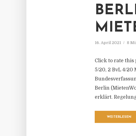
BERL
MIET
16. April 2021
8 Mi
Click to rate thi
5/20, 2 BvL 4/20
Bundesverfassun
Berlin (MietenWo
erklärt. Regelun
WEITERLESEN