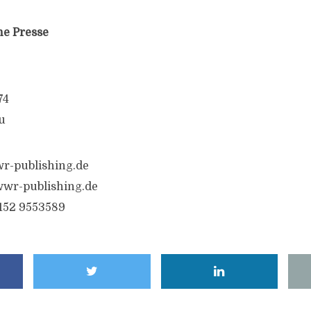
ne Presse
74
u
r-publishing.de
wr-publishing.de
6152 9553589