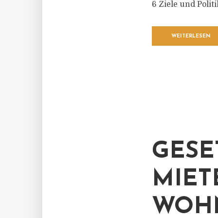
6 Ziele und Poli
WEITERLESEN
GESE
MIET
WOH