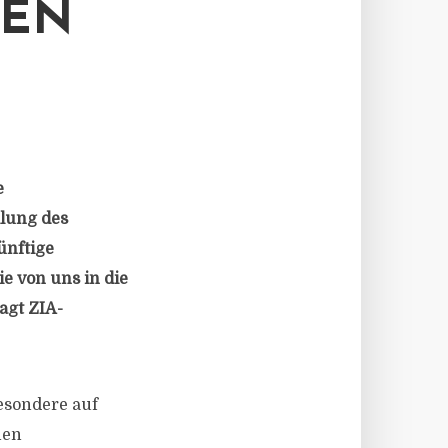
EN
e
llung des
ünftige
e von uns in die
agt ZIA-
esondere auf
hen