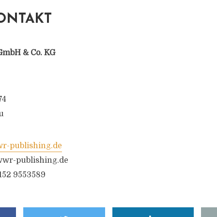
ONTAKT
GmbH & Co. KG
74
u
-publishing.de
wr-publishing.de
6152 9553589