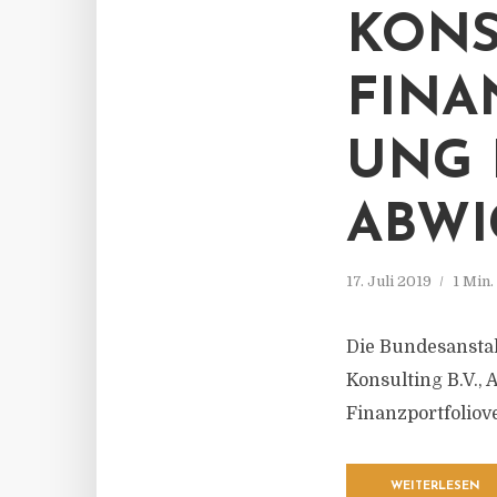
KONS
FINA
UNG 
ABWI
17. Juli 2019
1 Min
Die Bundesanstal
Konsulting B.V.,
Finanzportfoliov
WEITERLESEN