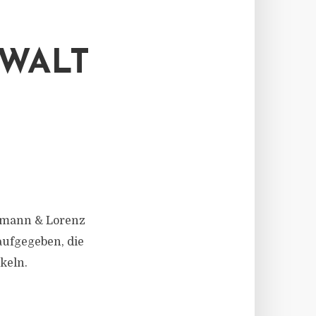
WALT
chmann & Lorenz
aufgegeben, die
keln.