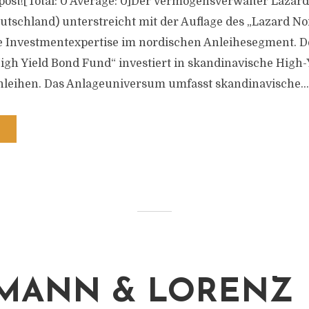
s post![Total: 0 Average: 0]Der Vermögensverwalter Lazard
schland) unterstreicht mit der Auflage des „Lazard Nor
e Investmentexpertise im nordischen Anleihesegment. D
igh Yield Bond Fund“ investiert in skandinavische High-
eihen. Das Anlageuniversum umfasst skandinavische...
MANN & LORENZ