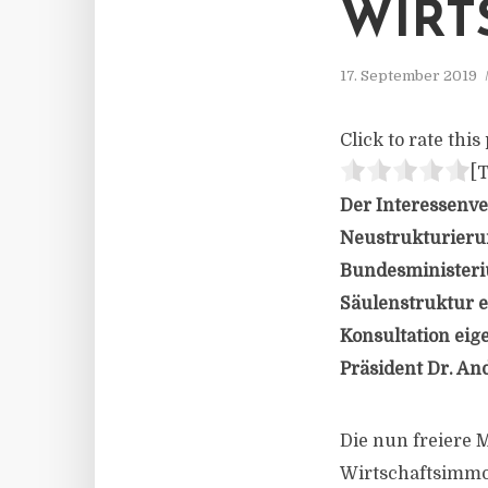
IRTS
17. September 2019
Click to rate this 
[T
Der Interessenve
Neustrukturierun
Bundesministeriu
Säulenstruktur e
Konsultation eig
Präsident Dr. An
Die nun freiere
Wirtschaftsimmobi