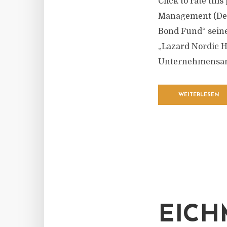
Click to rate thi
Management (Deut
Bond Fund“ sein
„Lazard Nordic H
Unternehmensanl
WEITERLESEN
EICH