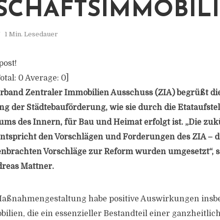
CHAFTSIMMOBILI
1 Min. Lesedauer
post!
otal:
0
Average:
0
]
rband Zentraler Immobilien Ausschuss (ZIA) begrüßt di
g der Städtebauförderung, wie sie durch die Etataufste
ms des Innern, für Bau und Heimat erfolgt ist. „Die zuk
ntspricht den Vorschlägen und Forderungen des ZIA – di
enbrachten Vorschläge zur Reform wurden umgesetzt“, s
dreas Mattner.
 Maßnahmengestaltung habe positive Auswirkungen insb
lien, die ein essenzieller Bestandteil einer ganzheitlic