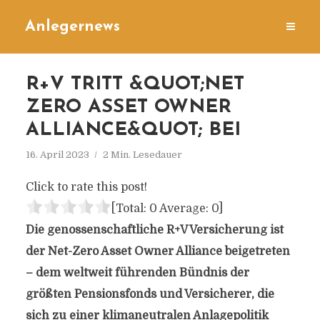
Anlegernews
R+V TRITT &QUOT;NET
ZERO ASSET OWNER
ALLIANCE&QUOT; BEI
16. April 2023
2 Min. Lesedauer
Click to rate this post!
[Total:
0
Average:
0
]
Die genossenschaftliche R+V Versicherung ist
der Net-Zero Asset Owner Alliance beigetreten
– dem weltweit führenden Bündnis der
größten Pensionsfonds und Versicherer, die
sich zu einer klimaneutralen Anlagepolitik