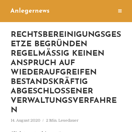
Anlegernews
RECHTSBEREINIGUNGSGES
ETZE BEGRÜNDEN
REGELMÄSSIG KEINEN A
NSPRUCH AUF W
IEDERAUFGREIFEN B
ESTANDSKRÄFTIG A
BGESCHLOSSENER V
ERWALTUNGSVERFAHREN
14. August 2020
2 Min. Lesedauer