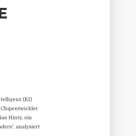
E
ntelligenz (KI)
n Chipentwickler
ian Hintz, ein
ders“, analysiert