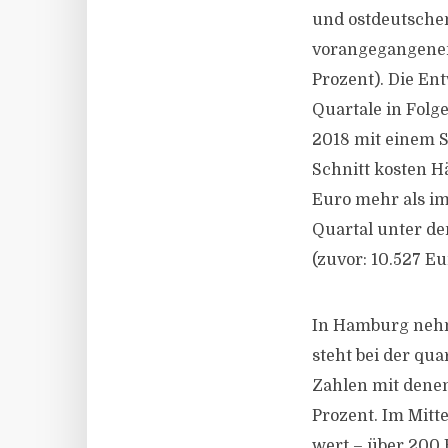
und ostdeutschen
vorangegangenen 
Prozent). Die En
Quartale in Folg
2018 mit einem S
Schnitt kosten H
Euro mehr als im
Quartal unter de
(zuvor: 10.527 E
In Hamburg nehm
steht bei der qu
Zahlen mit denen
Prozent. Im Mit
wert – über 200 