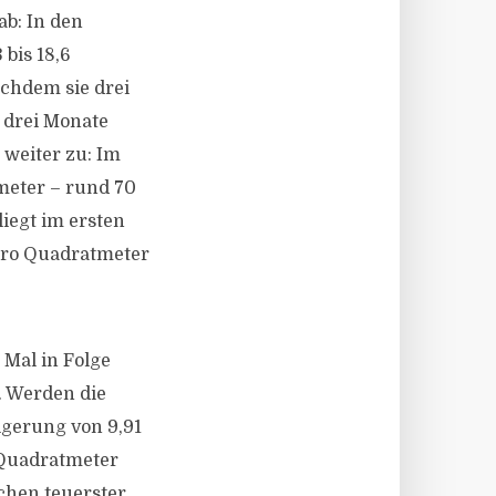
b: In den
bis 18,6
achdem sie drei
n drei Monate
 weiter zu: Im
meter – rund 70
liegt im ersten
 pro Quadratmeter
Mal in Folge
. Werden die
igerung von 9,91
 Quadratmeter
chen teuerster