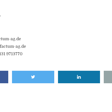
A
ctum-ag.de
factum-ag.de
6131 9713770