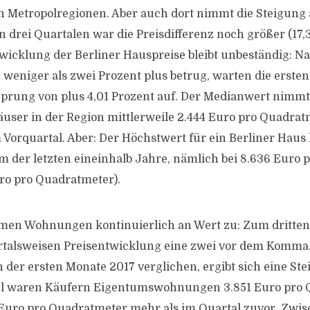
 Metropolregionen. Aber auch dort nimmt die Steigung a
drei Quartalen war die Preisdifferenz noch größer (17,3 
twicklung der Berliner Hauspreise bleibt unbeständig: N
e weniger als zwei Prozent plus betrug, warten die erste
prung von plus 4,01 Prozent auf. Der Medianwert nimmt
äuser in der Region mittlerweile 2.444 Euro pro Quadrat
 Vorquartal. Aber: Der Höchstwert für ein Berliner Haus 
m der letzten eineinhalb Jahre, nämlich bei 8.636 Euro
uro pro Quadratmeter).
en Wohnungen kontinuierlich an Wert zu: Zum dritten 
artalsweisen Preisentwicklung eine zwei vor dem Komma
 der ersten Monate 2017 verglichen, ergibt sich eine Ste
tel waren Käufern Eigentumswohnungen 3.851 Euro pro
Euro pro Quadratmeter mehr als im Quartal zuvor. Zwis