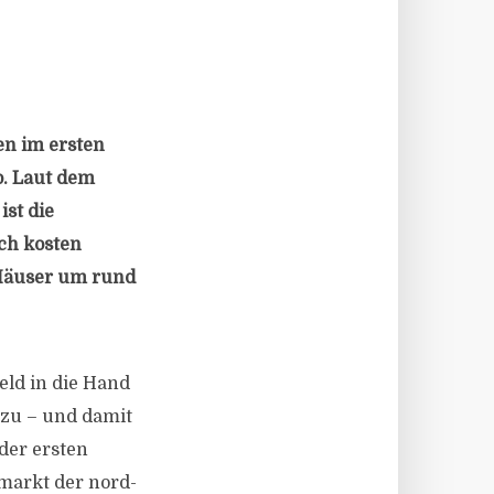
en im ersten
o. Laut dem
ist die
ch kosten
 Häuser um rund
eld in die Hand
zu – und damit
der ersten
markt der nord-