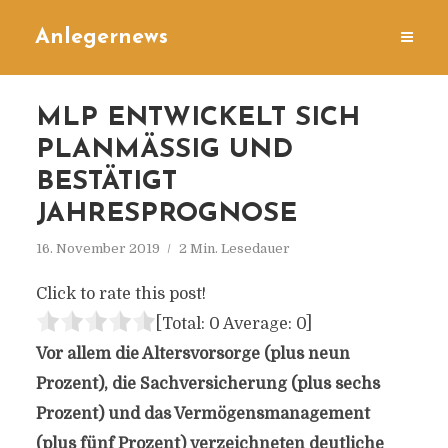
Anlegernews
MLP ENTWICKELT SICH
PLANMÄSSIG UND B
ESTÄTIGT J
AHRESPROGNOSE
16. November 2019
2 Min. Lesedauer
Click to rate this post!
[Total:
0
Average:
0
]
Vor allem die Altersvorsorge (plus neun
Prozent), die Sachversicherung (plus sechs
Prozent) und das Vermögensmanagement
(plus fünf Prozent) verzeichneten deutliche