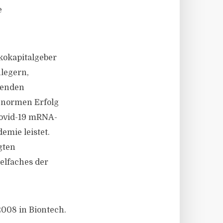
e
kokapitalgeber
legern,
renden
enormen Erfolg
Covid-19 mRNA-
emie leistet.
gten
ielfaches der
2008 in Biontech.