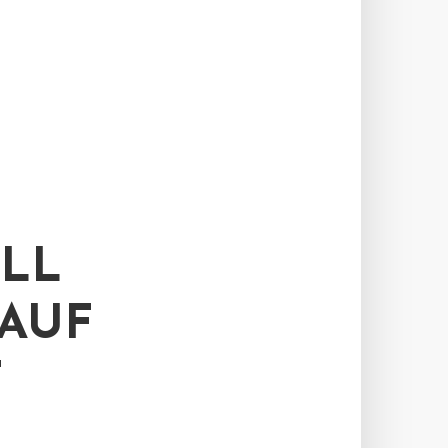
ILL
 AUF
T