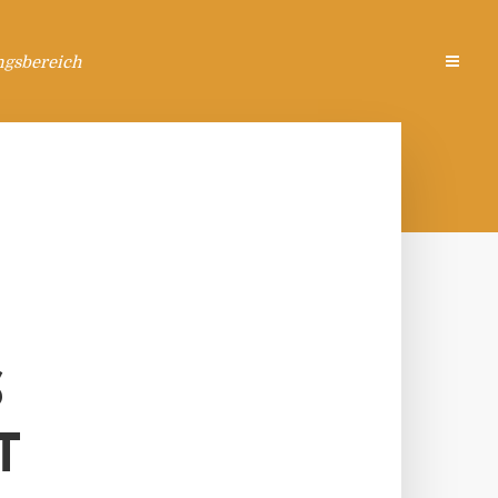
ngsbereich
S
T