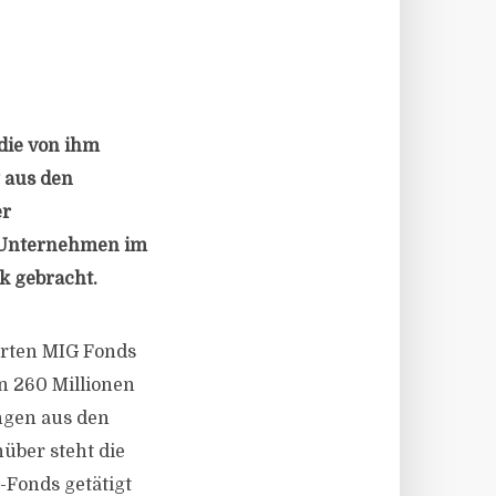
die von ihm
 aus den
er
s Unternehmen im
k gebracht.
erten MIG Fonds
n 260 Millionen
ngen aus den
über steht die
-Fonds getätigt