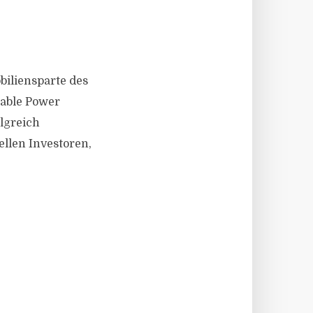
obiliensparte des
wable Power
olgreich
llen Investoren,