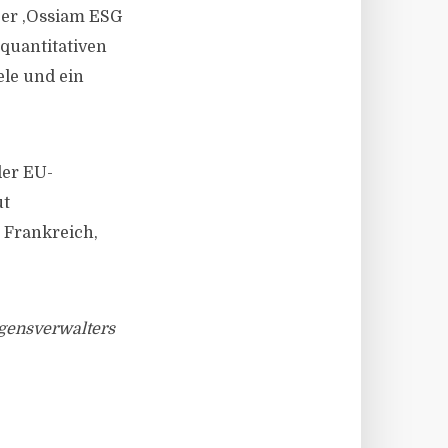
Der ,Ossiam ESG
 quantitativen
ele und ein
der EU-
ut
 Frankreich,
gensverwalters