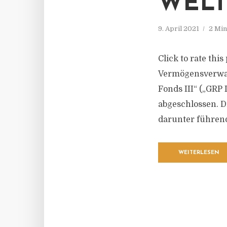
ELT
9. April 2021
2 Min
Click to rate thi
Vermögensverwalt
Fonds III“ („GRP 
abgeschlossen. D
darunter führende
WEITERLESEN