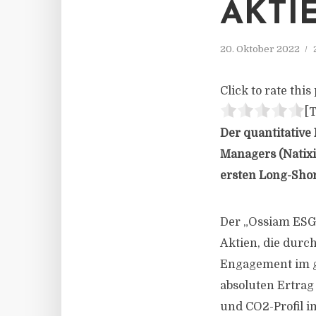
AKTI
20. Oktober 2022
Click to rate this 
[T
Der quantitative
Managers (Natixi
ersten Long-Shor
Der „Ossiam ESG
Aktien, die durc
Engagement im glo
absoluten Ertra
und CO2-Profil i