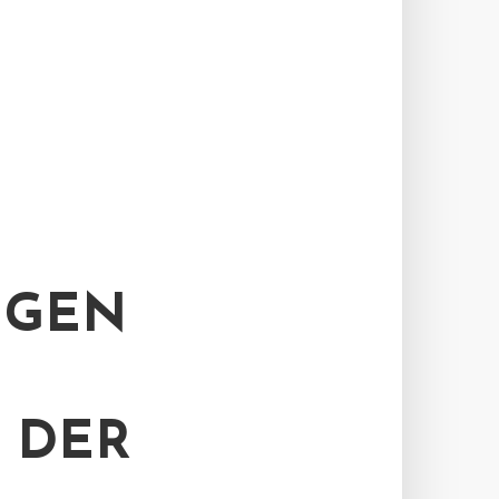
EN K
ER W