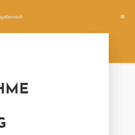
ngsbereich
HME
G