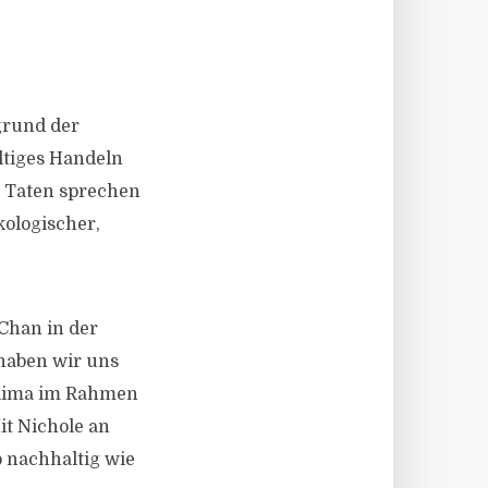
grund der
ltiges Handeln
it Taten sprechen
kologischer,
 Chan in der
haben wir uns
Klima im Rahmen
it Nichole an
o nachhaltig wie