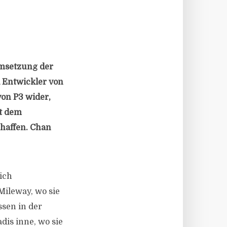
Umsetzung der
d Entwickler von
von P3 wider,
it dem
chaffen. Chan
ich
Mileway, wo sie
sen in der
dis inne, wo sie