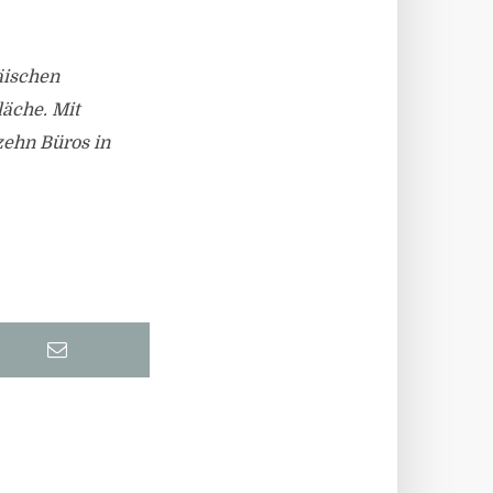
äischen
äche. Mit
zehn Büros in