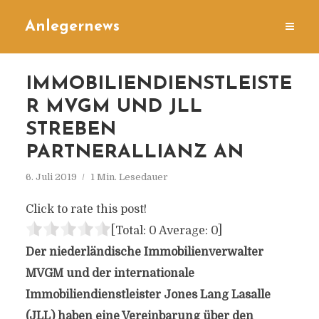
Anlegernews
IMMOBILIENDIENSTLEISTE
R MVGM UND JLL
STREBEN
PARTNERALLIANZ AN
6. Juli 2019
1 Min. Lesedauer
Click to rate this post!
[Total:
0
Average:
0
]
Der niederländische Immobilienverwalter
MVGM und der internationale
Immobiliendienstleister Jones Lang Lasalle
(JLL) haben eine Vereinbarung über den