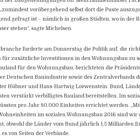
ahl der Baugenehmigungen für Mehrfamilienhäuser rückl
„zumindest vorübergehend selbst dort die Puste auszug
d gefragt ist – nämlich in großen Städten, wo in der R
er stehen“, sagte Michelsen.
branche forderte am Donnerstag die Politik auf, die rich
für zusätzliche Investitionen in den Wohnungsbau zu sc
uland für den Wohnungsbau, berichteten die Präsident
er Deutschen Bauindustrie sowie des Zentralverbands 
ter Hübner und Hans-Hartwig Loewenstein. Bund, Länd
 verstärkt verbilligtes Bauland bereitstellen. Im sozia
sten pro Jahr 80.000 Einheiten errichtet werden. „Mi
n Wohneinheiten im sozialen Wohnungsbau 2016 sind wi
nt, obwohl die Länder vom Bund jährlich 1,5 Milliarden E
es von Seiten der Verbände.