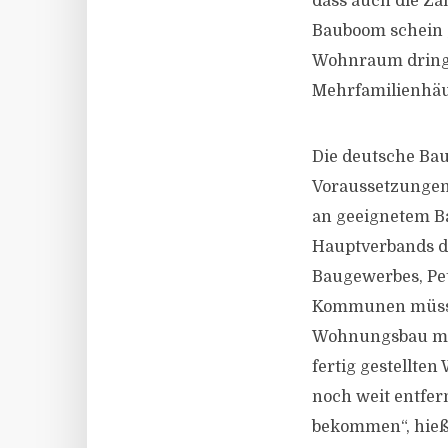
dass auch die Z
Bauboom schein 
Wohnraum dringen
Mehrfamilienhäus
Die deutsche Bau
Voraussetzungen 
an geeignetem Ba
Hauptverbands d
Baugewerbes, Pe
Kommunen müssten
Wohnungsbau müs
fertig gestellte
noch weit entfer
bekommen“, hieß 