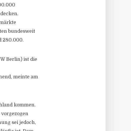
00.000
 decken.
smärkte
ften bundesweit
d 280.000.
 Berlin) ist die
hend, meinte am
schland kommen.
 vorgezogen
ung sei jedoch,