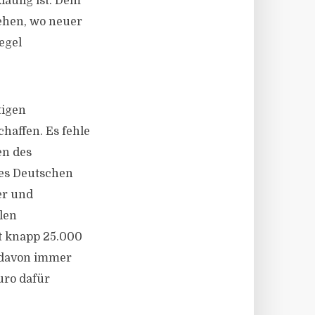
äufig ist. Dem
ehen, wo neuer
egel
tigen
haffen. Es fehle
en des
des Deutschen
er und
len
t knapp 25.000
r davon immer
uro dafür