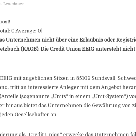
n. Lesedauer
post!
otal:
0
Average:
0
]
as Unternehmen nicht über eine Erlaubnis oder Regist
etzbuch (KAGB). Die Credit Union EEIG untersteht nicht 
 EEIG mit angeblichen Sitzen in 85106 Sundsvall, Schwe
nd, tritt an interessierte Anleger mit dem Angebot heran
-)Anteile (sogenannte „Units“ in einem „Unit-System“) vo
er hinaus bietet das Unternehmen die Gewährung von z
jeden Gesellschafter an.
ierung als „Credit Union“ erwecke das Unternehmen fäl