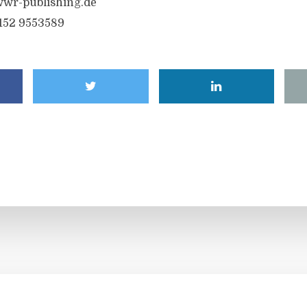
wr-publishing.de
6152 9553589