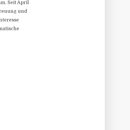
m. Seit April
treuung und
nteresse
ematische