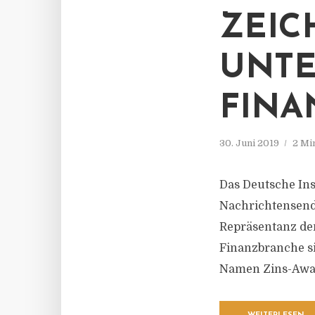
ZEIC
UNT
FINA
30. Juni 2019
2 Mi
Das Deutsche Ins
Nachrichtensende
Repräsentanz de
Finanzbranche si
Namen Zins-Awar