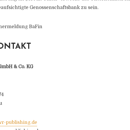
eaufsichtigte Genossenschaftsbank zu sein.
chermeldung BaFin
ONTAKT
GmbH & Co. KG
74
u
-publishing.de