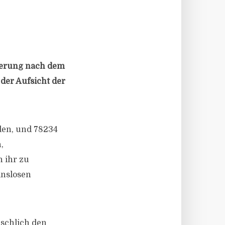
rierung nach dem
der Aufsicht der
den, und 78234
,
n ihr zu
inslosen
schlich den