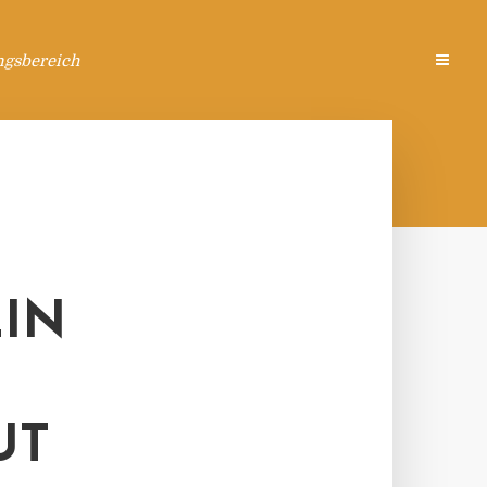
ngsbereich
EIN
UT