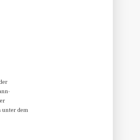
der
ann-
er
s unter dem