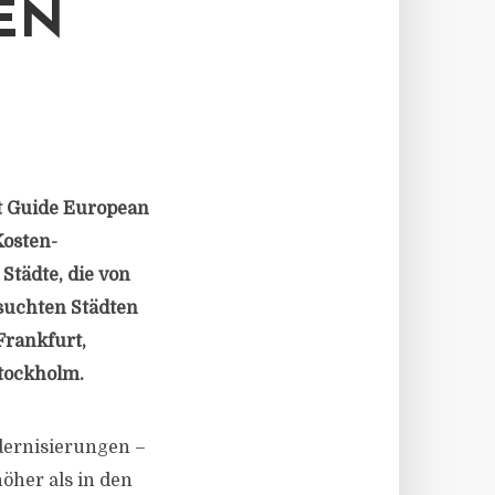
EN
st Guide European
Kosten-
Städte, die von
suchten Städten
Frankfurt,
Stockholm.
dernisierungen –
öher als in den