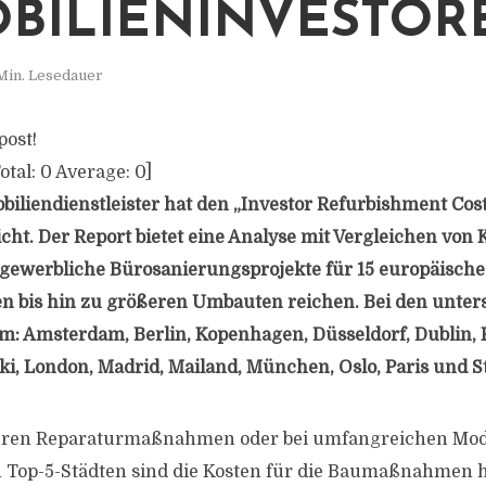
BILIENINVESTOR
Min. Lesedauer
post!
otal:
0
Average:
0
]
biliendienstleister hat den „Investor Refurbishment Co
licht. Der Report bietet eine Analyse mit Vergleichen von 
ewerbliche Bürosanierungsprojekte für 15 europäische 
en bis hin zu größeren Umbauten reichen. Bei den unter
um: Amsterdam, Berlin, Kopenhagen, Düsseldorf, Dublin, 
i, London, Madrid, Mailand, München, Oslo, Paris und 
ineren Reparaturmaßnahmen oder bei umfangreichen Mo
 Top-5-Städten sind die Kosten für die Baumaßnahmen h