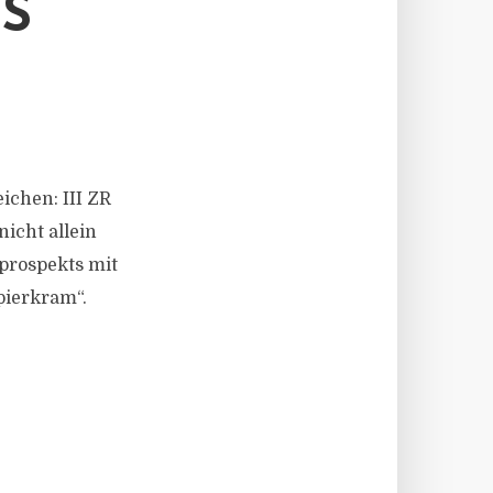
S
ichen: III ZR
icht allein
prospekts mit
pierkram“.