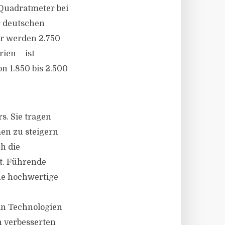
 Quadratmeter bei
r deutschen
er werden 2.750
ien – ist
n 1.850 bis 2.500
s. Sie tragen
men zu steigern
h die
t. Führende
ne hochwertige
in Technologien
 verbesserten