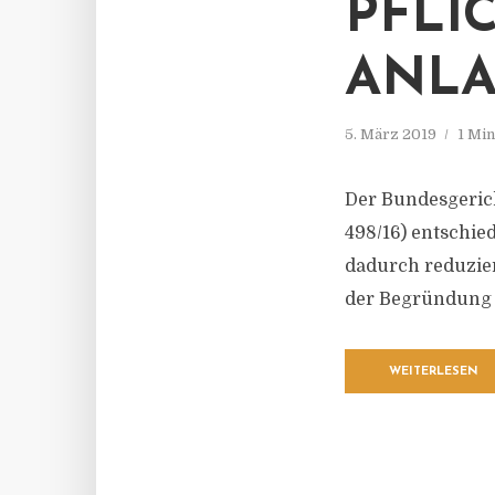
PFLI
ANLA
5. März 2019
1 Mi
Der Bundesgerich
498/16) entschied
dadurch reduzier
der Begründung a
WEITERLESEN