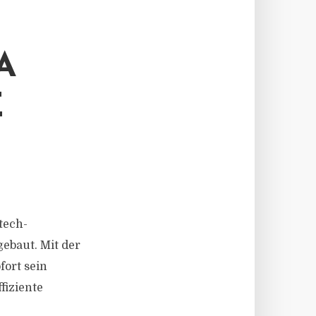
A
E
ntech-
ebaut. Mit der
fort sein
fiziente