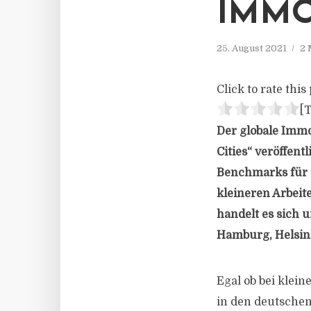
IMMO
25. August 2021
2 
Click to rate this 
[T
Der globale Immo
Cities“ veröffent
Benchmarks für g
kleineren Arbeit
handelt es sich 
Hamburg, Helsink
Egal ob bei kle
in den deutschen