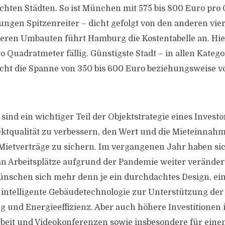
hten Städten. So ist München mit 575 bis 800 Euro pro
ungen Spitzenreiter – dicht gefolgt von den anderen vie
ßeren Umbauten führt Hamburg die Kostentabelle an. Hi
o Quadratmeter fällig. Günstigste Stadt – in allen Kategor
eicht die Spanne von 350 bis 600 Euro beziehungsweise vo
ind ein wichtiger Teil der Objektstrategie eines Investor
jektqualität zu verbessern, den Wert und die Mieteinnah
 Mietverträge zu sichern. Im vergangenen Jahr haben sic
n Arbeitsplätze aufgrund der Pandemie weiter veränder
schen sich mehr denn je ein durchdachtes Design, ei
intelligente Gebäudetechnologie zur Unterstützung der
und Energieeffizienz. Aber auch höhere Investitionen 
eit und Videokonferenzen sowie insbesondere für einen