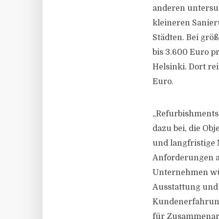
anderen untersuc
kleineren Sanier
Städten. Bei grö
bis 3.600 Euro pr
Helsinki. Dort r
Euro.
„Refurbishments s
dazu bei, die Ob
und langfristige
Anforderungen a
Unternehmen wün
Ausstattung und 
Kundenerfahrung 
für Zusammenarb