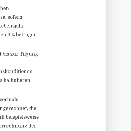
ehen
se, sofern
 Lebensjahr
ren 4 % betragen.
 bis zur Tilgung
inskonditionen
 kalkulieren.
(vormals
ingerechnet, die
lt beispielsweise
 Verrechnung der