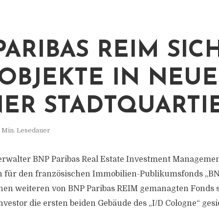
PARIBAS REIM SIC
 OBJEKTE IN NEU
ER STADTQUARTI
 Min. Lesedauer
rwalter BNP Paribas Real Estate Investment Managemen
h für den französischen Immobilien-Publikumsfonds „BN
einen weiteren von BNP Paribas REIM gemanagten Fonds 
Investor die ersten beiden Gebäude des „I/D Cologne“ gesi