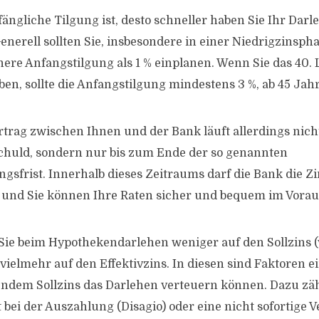
ängliche Tilgung ist, desto schneller haben Sie Ihr Darl
nerell sollten Sie, insbesondere in einer Niedrigzinspha
here Anfangstilgung als 1 % einplanen. Wenn Sie das 40.
ben, sollte die Anfangstilgung mindestens 3 %, ab 45 Jah
trag zwischen Ihnen und der Bank läuft allerdings nicht
schuld, sondern nur bis zum Ende der so genannten
ngsfrist. Innerhalb dieses Zeitraums darf die Bank die Z
 und Sie können Ihre Raten sicher und bequem im Voraus
ie beim Hypothekendarlehen weniger auf den Sollzins 
vielmehr auf den Effektivzins. In diesen sind Faktoren e
bendem Sollzins das Darlehen verteuern können. Dazu zäh
t bei der Auszahlung (Disagio) oder eine nicht sofortige