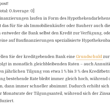
post!
otal:
0
Average:
0
]
inanzierungen laufen in Form des Hypothekendarlehens
st das für Sie als Immobilienkäufer oder Bauherr auch di
n entweder die Bank selbst den Kredit zur Verfügung, ode
eine auf Baufinanzierungen spezialisierte Hypothekenba
tellen Sie der kreditgebenden Bank eine
Grundschuld
zur
lgt in monatlich gleichbleibenden Raten – auch Annuitä
n jährlichen Tilgung von etwa 1 % bis 3 % des Kreditbetr
ng bestehende Rate bleibt immer gleich hoch, während 
m, dann immer schneller abnimmt. Dadurch erhöht sich 
er Monatsrate der Tilgungsanteil, während sich der Zinsa
uziert.