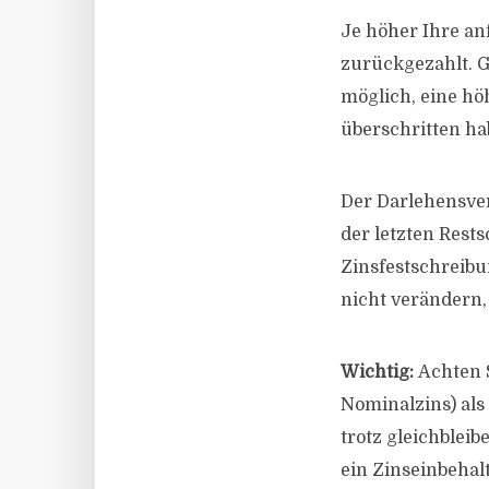
Je höher Ihre anf
zurückgezahlt. Ge
möglich, eine hö
überschritten ha
Der Darlehensver
der letzten Rest
Zinsfestschreibu
nicht verändern,
Wichtig:
Achten S
Nominalzins) als 
trotz gleichblei
ein Zinseinbehal