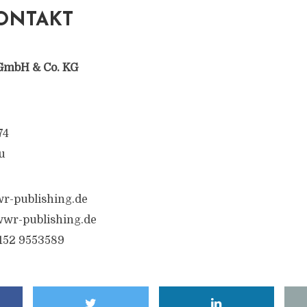
ONTAKT
GmbH & Co. KG
74
u
r-publishing.de
wr-publishing.de
6152 9553589