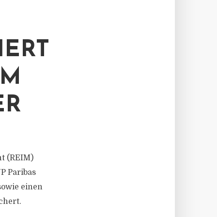
HERT
EM
ER
t (REIM)
P Paribas
sowie einen
chert.