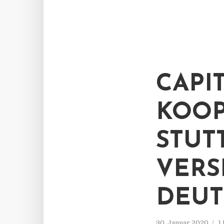
CAPI
KOOP
STUT
VERS
DEU
30. Januar 2020
1