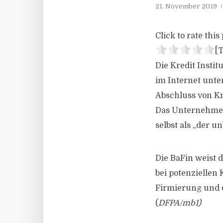
21. November 2019
Click to rate this 
[T
Die Kredit Insti
im Internet unte
Abschluss von Kr
Das Unternehmen 
selbst als „der u
Die BaFin weist 
bei potenziellen
Firmierung und de
(
DFPA/mb1)