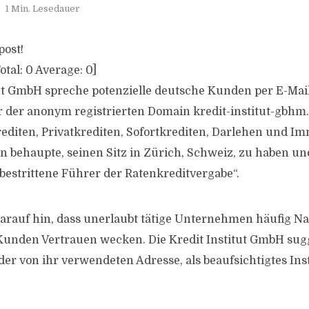
1 Min. Lesedauer
post!
otal:
0
Average:
0
]
tut GmbH spreche potenzielle deutsche Kunden per E-Mai
r der anonym registrierten Domain kredit-institut-gbhm
editen, Privatkrediten, Sofortkrediten, Darlehen und Im
behaupte, seinen Sitz in Zürich, Schweiz, zu haben un
nbestrittene Führer der Ratenkreditvergabe“.
darauf hin, dass unerlaubt tätige Unternehmen häufig N
 Kunden Vertrauen wecken. Die Kredit Institut GmbH sugg
r von ihr verwendeten Adresse, als beaufsichtigtes Insti