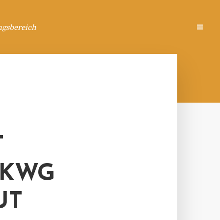
ngsbereich
T
 KWG
UT