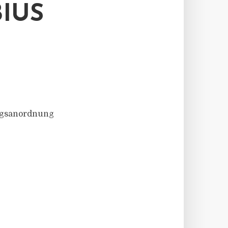
IUS
ungsanordnung