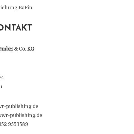
tlichung BaFin
ONTAKT
GmbH & Co. KG
74
u
r-publishing.de
wr-publishing.de
6152 9553589