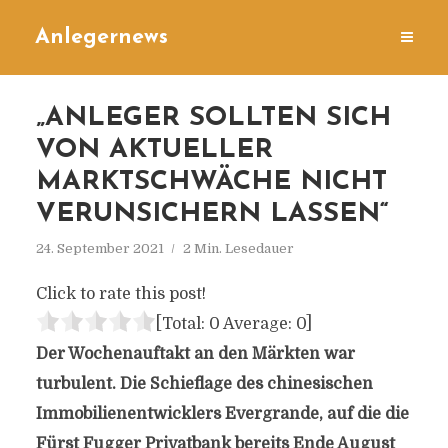
Anlegernews
„ANLEGER SOLLTEN SICH
VON AKTUELLER
MARKTSCHWÄCHE NICHT
VERUNSICHERN LASSEN“
24. September 2021
2 Min. Lesedauer
Click to rate this post!
[Total:
0
Average:
0
]
Der Wochenauftakt an den Märkten war
turbulent. Die Schieflage des chinesischen
Immobilienentwicklers Evergrande, auf die die
Fürst Fugger Privatbank bereits Ende August