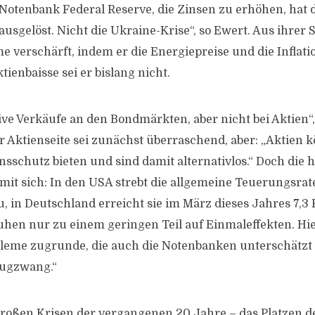
otenbank Federal Reserve, die Zinsen zu erhöhen, hat 
usgelöst. Nicht die Ukraine-Krise“, so Ewert. Aus ihrer 
e verschärft, indem er die Energiepreise und die Inflatio
tienbaisse sei er bislang nicht.
ve Verkäufe an den Bondmärkten, aber nicht bei Aktien“,
er Aktienseite sei zunächst überraschend, aber: „Aktien 
nsschutz bieten und sind damit alternativlos.“ Doch die h
mit sich: In den USA strebt die allgemeine Teuerungsrate
, in Deutschland erreicht sie im März dieses Jahres 7,3 
uhen nur zu einem geringen Teil auf Einmaleffekten. Hie
bleme zugrunde, die auch die Notenbanken unterschätzt
 Zugzwang.“
roßen Krisen der vergangenen 20 Jahre – das Platzen d