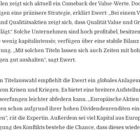
ilen zeigt sich aktuell ein Comeback der Value-Werte. Do
gen eine präzisere Strategie, erklärt Ewert: „Bei einem 
und Qualitätsaktien zeigt sich, dass Qualität Value und 
ägt.“ Solche Unternehmen sind hoch profitabel, besitze
 wenig kapitalintensiv, verfügen über eine stabile Bilanz
tung. „Mit solchen Titeln lassen sich auch Zeiten mit ho
n gut aushalten“, sagt Ewert.
en Titelauswahl empfiehlt die Ewert ein globales Anlage
von Krisen und Kriegen. Es bietet eine breitere Aufstellu
rwerfungen leichter abfedern kann. „Europäische Aktien 
ollten schon aufgrund ihrer hohen Dividendenrenditen ein
len“, rät die Expertin. Außerdem sei viel Kapital aus Euro
ung des Konflikts bestehe die Chance, dass dieses wiede