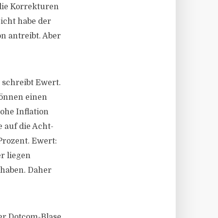
die Korrekturen
Sicht habe der
n antreibt. Aber
 schreibt Ewert.
können einen
ohe Inflation
 auf die Acht-
Prozent. Ewert:
r liegen
 haben. Daher
er Dotcom-Blase