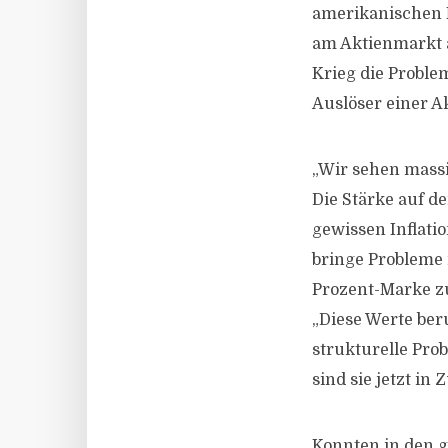
amerikanischen N
am Aktienmarkt a
Krieg die Problem
Auslöser einer Ak
„Wir sehen massi
Die Stärke auf d
gewissen Inflatio
bringe Probleme 
Prozent-Marke zu
„Diese Werte ber
strukturelle Pro
sind sie jetzt in
Konnten in den g