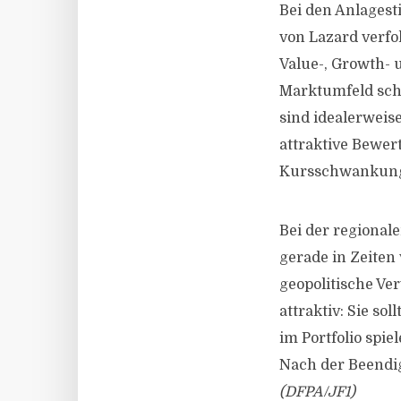
Bei den Anlagest
von Lazard verfol
Value-, Growth- 
Marktumfeld schl
sind idealerweise
attraktive Bewer
Kursschwankunge
Bei der regional
gerade in Zeiten 
geopolitische Ve
attraktiv: Sie s
im Portfolio spie
Nach der Beendig
(DFPA/JF1)