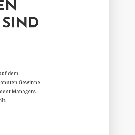
 L
IND G
auf dem
 konnten Gewinne
stment Managers
lt.