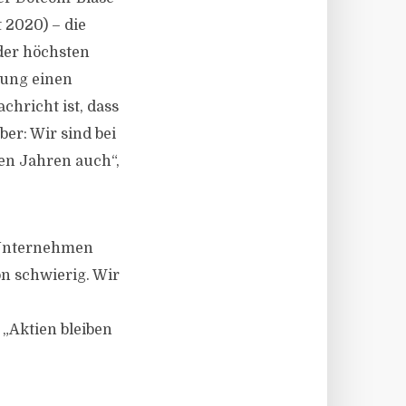
 2020) – die
 der höchsten
tzung einen
hricht ist, dass
ber: Wir sind bei
en Jahren auch“,
 Unternehmen
on schwierig. Wir
 „Aktien bleiben