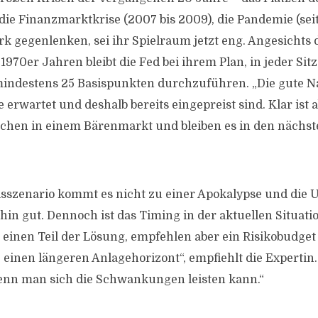
die Finanzmarktkrise (2007 bis 2009), die Pandemie (seit
k gegenlenken, sei ihr Spielraum jetzt eng. Angesichts
n 1970er Jahren bleibt die Fed bei ihrem Plan, in jeder Si
mindestens 25 Basispunkten durchzuführen. „Die gute Nac
e erwartet und deshalb bereits eingepreist sind. Klar ist a
ichen in einem Bärenmarkt und bleiben es in den nächst
isszenario kommt es nicht zu einer Apokalypse und die
hin gut. Dennoch ist das Timing in der aktuellen Situati
r einen Teil der Lösung, empfehlen aber ein Risikobudget
einen längeren Anlagehorizont“, empfiehlt die Expertin.
wenn man sich die Schwankungen leisten kann.“