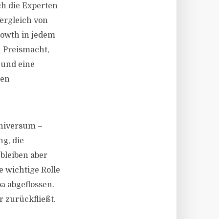
ch die Experten
Vergleich von
Growth in jedem
n Preismacht,
 und eine
hen
universum –
ng, die
bleiben aber
e wichtige Rolle
pa abgeflossen.
r zurückfließt.