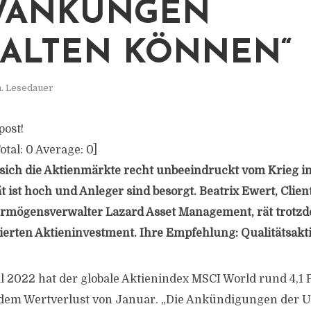
WANKUNGEN
ALTEN KÖNNEN“
n. Lesedauer
post!
otal:
0
Average:
0
]
 sich die Aktienmärkte recht unbeeindruckt vom Krieg in
tät ist hoch und Anleger sind besorgt. Beatrix Ewert, Client
rmögensverwalter Lazard Asset Management, rät trotz
ntierten Aktieninvestment. Ihre Empfehlung: Qualitätsakt
l 2022 hat der globale Aktienindex MSCI World rund 4,1 
 dem Wertverlust von Januar. „Die Ankündigungen der U